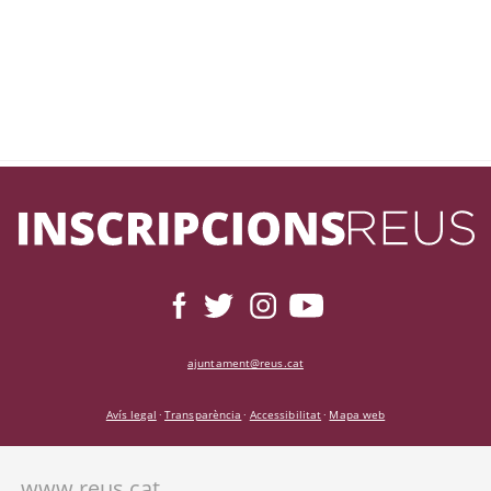
ajuntament@reus.cat
Avís legal
Transparència
Accessibilitat
Mapa web
·
·
·
www.reus.cat