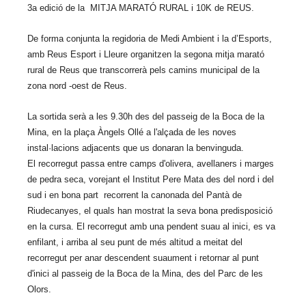
3a edició de la MITJA MARATÓ RURAL i 10K de REUS.
De forma conjunta la regidoria de Medi Ambient i la d’Esports,
amb Reus Esport i Lleure organitzen la segona mitja marató
rural de Reus que transcorrerà pels camins municipal de la
zona nord -oest de Reus.
La sortida serà a les 9.30h des del passeig de la Boca de la
Mina, en la plaça Àngels Ollé a l'alçada de les noves
instal·lacions adjacents que us donaran la benvinguda.
El recorregut passa entre camps d'olivera, avellaners i marges
de pedra seca, vorejant el Institut Pere Mata des del nord i del
sud i en bona part recorrent la canonada del Pantà de
Riudecanyes, el quals han mostrat la seva bona predisposició
en la cursa. El recorregut amb una pendent suau al inici, es va
enfilant, i arriba al seu punt de més altitud a meitat del
recorregut per anar descendent suaument i retornar al punt
d'inici al passeig de la Boca de la Mina, des del Parc de les
Olors.