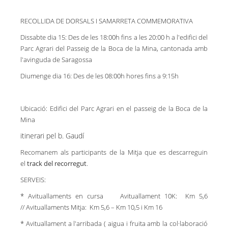
RECOLLIDA DE DORSALS I SAMARRETA COMMEMORATIVA
Dissabte dia 15: Des de les 18:00h fins a les 20:00 h a l'edifici del
Parc Agrari del Passeig de la Boca de la Mina, cantonada amb
l'avinguda de Saragossa
Diumenge dia 16: Des de les 08:00h hores fins a 9:15h
Ubicació: Edifici del Parc Agrari en el passeig de la Boca de la
Mina
itinerari pel b. Gaudí
Recomanem als participants de la Mitja que es descarreguin
el
track del recorregut
.
SERVEIS:
* Avituallaments en cursa
Avituallament 10K: Km 5,6
//
Avituallaments Mitja: Km 5,6 – Km 10,5 i Km 16
* Avituallament a l'arribada ( aigua i fruita amb la col·laboració