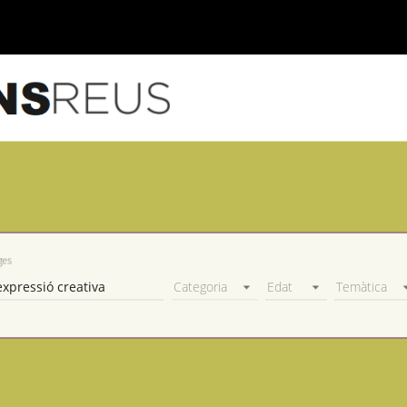
ges
Categoria
Edat
Temàtica