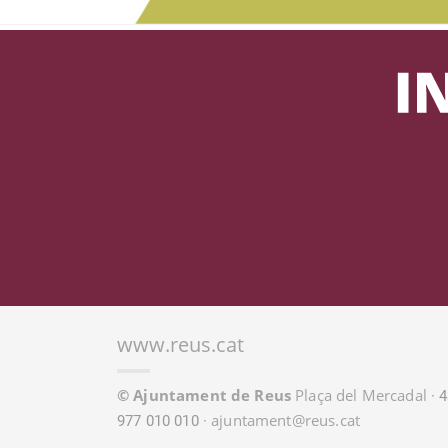
www.reus.cat
© Ajuntament de Reus
Plaça del Mercadal
· 
ajuntament@reus.cat
977 010 010 ·