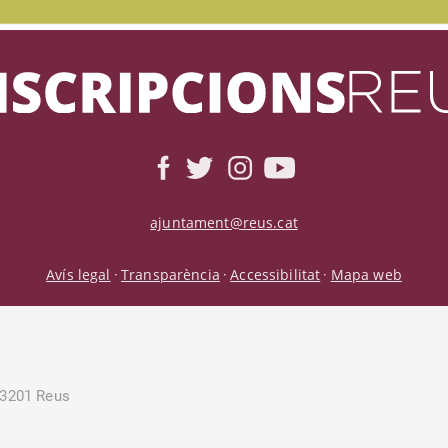
ajuntament@reus.cat
Avís legal
Transparència
Accessibilitat
Mapa web
·
·
·
43201 Reus