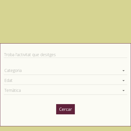
Troba l’activitat que desitges
Categoria
Edat
Temàtica