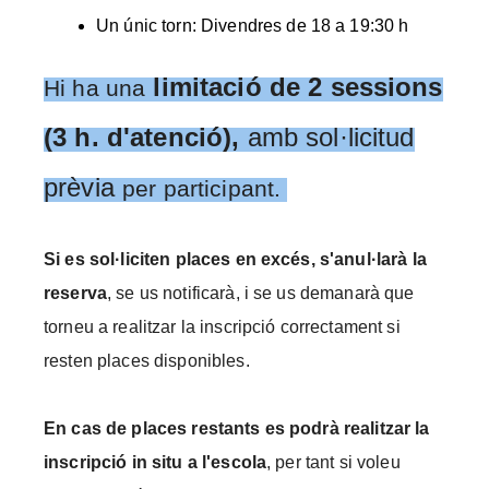
Un únic torn: Divendres de 18 a 19:30 h 
limitació de 2 sessions
Hi ha una
(3 h. d'atenció)
,
amb sol·licitud
prèvia
per participant.
Si es sol·liciten places en excés, s'anul·larà la
reserva
, se us notificarà, i se us demanarà que
torneu a realitzar la inscripció correctament si
resten places disponibles.
En cas de places restants es podrà realitzar la
inscripció in situ a l'escola
, per tant si voleu