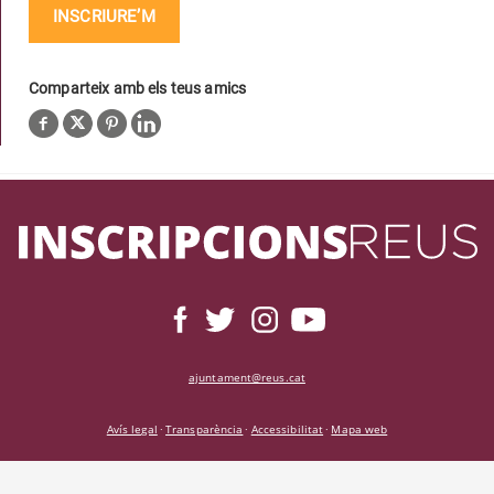
INSCRIURE’M
Comparteix amb els teus amics
ajuntament@reus.cat
Avís legal
Transparència
Accessibilitat
Mapa web
·
·
·