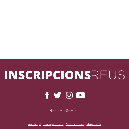
ajuntament@reus.cat
Avís legal
Transparència
Accessibilitat
Mapa web
·
·
·