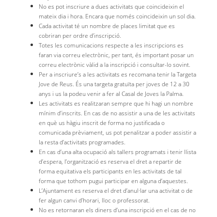
No es pot inscriure a dues activitats que coincideixin el
mateix dia i hora. Encara que només coincideixin un sol dia.
Cada activitat té un nombre de places limitat que es
cobriran per ordre d’inscripció.
Totes les comunicacions respecte a les inscripcions es
faran via correu electrònic, per tant, és important posar un
correu electrònic vàlid a la inscripció i consultar-lo sovint.
Per a inscriure’s a les activitats es recomana tenir la Targeta
Jove de Reus. És una targeta gratuïta per joves de 12 a 30
anys i us la podeu venir a fer al Casal de Joves la Palma.
Les activitats es realitzaran sempre que hi hagi un nombre
mínim d’inscrits. En cas de no assistir a una de les activitats
en què us hàgiu inscrit de forma no justificada o
comunicada prèviament, us pot penalitzar a poder assistir a
la resta d’activitats programades.
En cas d’una alta ocupació als tallers programats i tenir llista
d’espera, l’organització es reserva el dret a repartir de
forma equitativa els participants en les activitats de tal
forma que tothom pugui participar en alguna d’aquestes.
L’Ajuntament es reserva el dret d’anul·lar una activitat o de
fer algun canvi d’horari, lloc o professorat.
No es retornaran els diners d’una inscripció en el cas de no