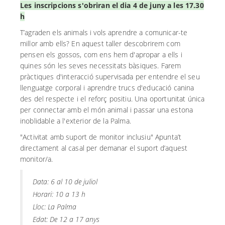
Les inscripcions s'obriran el dia 4 de juny a les 17.30
h
T’agraden els animals i vols aprendre a comunicar-te
millor amb ells? En aquest taller descobrirem com
pensen els gossos, com ens hem d'apropar a ells i
quines
són les seves necessitats bàsiques.
Farem
pràctiques d'interacció supervisada per entendre el seu
llenguatge corporal i aprendre trucs d'educació canina
des del respecte i el reforç positiu. Una oportunitat única
per connectar amb el món animal i passar una estona
inoblidable a l'exterior de la Palma.
"Activitat amb suport de monitor inclusiu" Apunta’t
directament al casal per demanar el suport d’aquest
monitor/a.
Data: 6 al 10 de juliol
Horari: 10 a 13 h
Lloc: La Palma
Edat: De 12 a 17 anys