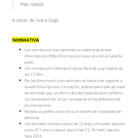
Preu: Gratuït.
A càrrec de Link a Dogs
NORMATIVA
Les inscripcions a les activitats es realitzaran al web
d’inscripcions https://inscripcions.reus.cat o bé al Casal de
Joves.
Les inscripcions s’obriran el dijous dia 4 de juny a partir de
les 17.30 h.
Per tal d’inscriure’s a les activitats us haureu de registrar a
la web d’inscripcions i un cop fet, podreu participar de totes
les activitats que us oferim des del Casal de Joves la Palma.
Us recomanem fer-ho ja i no esperar el dia d’obertura de
les inscripcions.
Només us podreu inscriure a un màxim de 5 activitats per
persona.
Les activitats obertes a joves de 12 anys, s’hi poden apuntar
joves d’11 anys si aquest any en fan 12. Per tant, nascuts
l’any 2014.