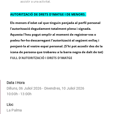
assistir a una activitat.
AUTORITZACIÓ DE DRETS D'IMATGE I DE MENORS.
Els menors d'edat cal que tinguin penjada al perfil personal
l'autorització degudament totalment plena i signada.
Aquesta l'heu pogut omplir al moment de registrar-vos o
podeu fer-ho descarregant l'autorització al següent enllaç i
penjant-la al vostre espai personal. (S'hi pot accedir des de la
icona de persona que trobareu a la barra negra de dalt de tot)
FULL D'AUTORITZACIÓ I DRETS D'IMATGE
Data i Hora
Dilluns, 06 Juliol 2026 - Divendres, 10 Juliol 2026
10:00h - 13:00h
Lloc
La Palma