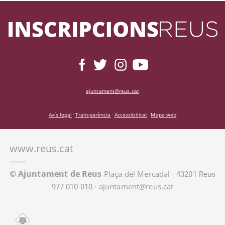
ajuntament@reus.cat
Avís legal
Transparència
Accessibilitat
Mapa web
·
·
·
www.reus.cat
© Ajuntament de Reus
Plaça del Mercadal
· 43201 Reus
ajuntament@reus.cat
977 010 010 ·