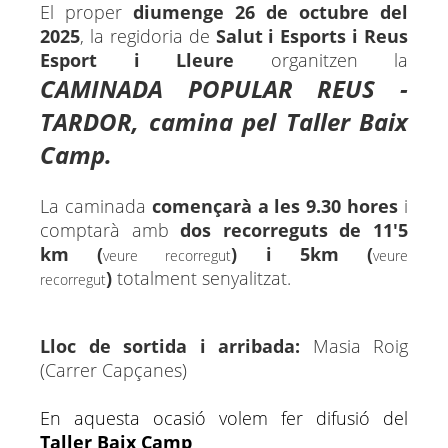
El proper
diumenge 26 de octubre del
2025
, la regidoria de
Salut i Esports i Reus
Esport i Lleure
organitzen la
CAMINADA POPULAR REUS -
TARDOR, camina pel Taller Baix
Camp.
La caminada
començarà a les 9.30 hores
i
comptarà amb
dos
recorreguts de 11'5
km (
) i 5km (
veure recorregut
veure
)
totalment senyalitzat.
recorregut
Lloc de sortida i arribada:
Masia Roig
(Carrer Capçanes)
En
aquesta ocasió volem fer difusió del
Taller Baix Camp