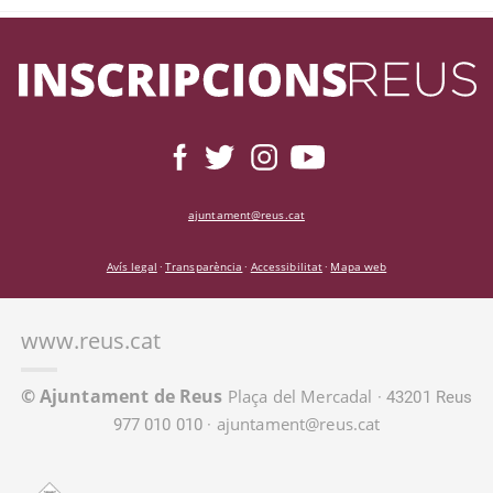
ajuntament@reus.cat
Avís legal
Transparència
Accessibilitat
Mapa web
·
·
·
www.reus.cat
© Ajuntament de Reus
Plaça del Mercadal
· 43201 Reus
ajuntament@reus.cat
977 010 010 ·