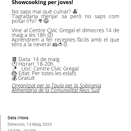
Showcooking per joves!
No saps mai què cuinar? 🍝
T'agradaria menjar sa però no saps com
posar-t’hi? 🥦😅
Vine al Centre Cívic Gregal el dimecres 14 de
maig a les 18h 🕕
Aprendrem a fer receptes fàcils amb el que
tens a la nevera! 🧀🍅🥚
📆
Data: 14 de maig
🕐
Horari: 18-20h
📍
Lloc: Centre Cívic Gregal
🎂
Edat:
Per totes les edats
💰
Gratuït
Organitzat per
la Taula per la Sobirania
Alimentària de la Comunalitat Reus Sud
Data i Hora
Dimecres, 14 Maig 2025
18:00h - 20:00h