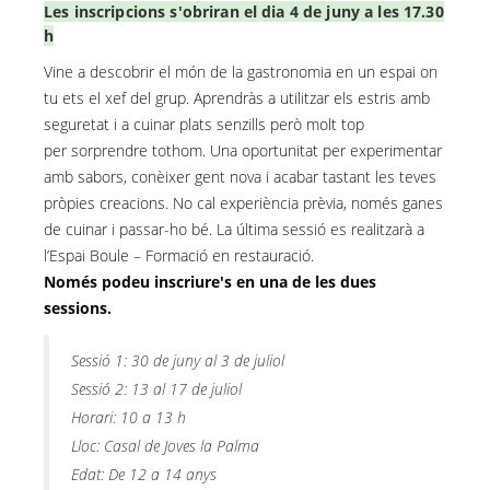
Les inscripcions s'obriran el dia 4 de juny a les 17.30
h
Vine a descobrir el món de la gastronomia en un espai on
tu ets el xef del grup. Aprendràs a utilitzar els estris amb
seguretat i a cuinar plats senzills però molt top
per
sorprendre tothom. Una oportunitat per experimentar
amb sabors, conèixer gent nova i acabar tastant les teves
pròpies creacions. No cal experiència prèvia, només ganes
de
cuinar i passar-ho bé. La última sessió es realitzarà a
l’Espai Boule – Formació en restauració.
Només podeu inscriure's en una de les dues
sessions.
Sessió 1: 30 de juny al 3 de juliol
Sessió 2: 13 al 17 de juliol
Horari: 10 a 13 h
Lloc: Casal de Joves la Palma
Edat: De 12 a 14 anys