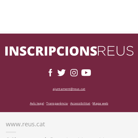
ajuntament@reus.cat
Avís legal
Transparència
Accessibilitat
Mapa web
·
·
·
www.reus.cat