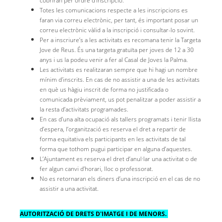
cobriran per ordre d’inscripció.
Totes les comunicacions respecte a les inscripcions es
faran via correu electrònic, per tant, és important posar un
correu electrònic vàlid a la inscripció i consultar-lo sovint.
Per a inscriure’s a les activitats es recomana tenir la Targeta
Jove de Reus. És una targeta gratuïta per joves de 12 a 30
anys i us la podeu venir a fer al Casal de Joves la Palma.
Les activitats es realitzaran sempre que hi hagi un nombre
mínim d’inscrits. En cas de no assistir a una de les activitats
en què us hàgiu inscrit de forma no justificada o
comunicada prèviament, us pot penalitzar a poder assistir a
la resta d’activitats programades.
En cas d’una alta ocupació als tallers programats i tenir llista
d’espera, l’organització es reserva el dret a repartir de
forma equitativa els participants en les activitats de tal
forma que tothom pugui participar en alguna d’aquestes.
L’Ajuntament es reserva el dret d’anul·lar una activitat o de
fer algun canvi d’horari, lloc o professorat.
No es retornaran els diners d’una inscripció en el cas de no
assistir a una activitat.
AUTORITZACIÓ DE DRETS D'IMATGE I DE MENORS.