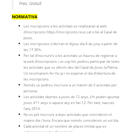
Preu: Gratuït
NORMATIVA
Les inscripcions a les activitats es realitzaran al web
d’inscripcions https://inscripcions.reus.cat o bé al Casal de
Joves.
Les inscripcions s’obriran el dijous dia 4 de juny a partir de
les 17.30 h.
Per tal d’inscriure’s a les activitats us haureu de registrar a
la web d’inscripcions i un cop fet, podreu participar de totes
les activitats que us oferim des del Casal de Joves la Palma.
Us recomanem fer-ho ja i no esperar el dia d’obertura de
les inscripcions.
Només us podreu inscriure a un màxim de 5 activitats per
persona.
Les activitats obertes a joves de 12 anys, s’hi poden apuntar
joves d’11 anys si aquest any en fan 12. Per tant, nascuts
l’any 2014.
No es pot inscriure a dues activitats que coincideixin el
mateix dia i hora. Encara que només coincideixin un sol dia.
Cada activitat té un nombre de places limitat que es