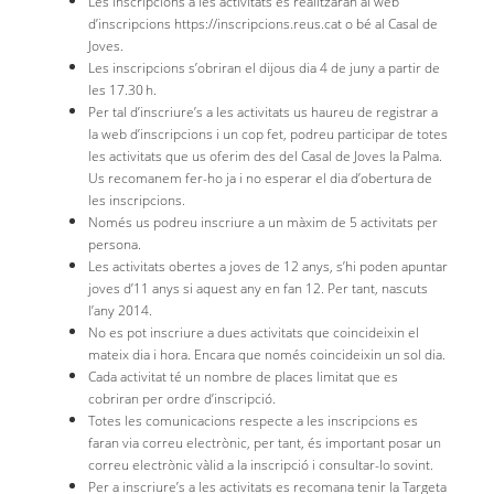
Les inscripcions a les activitats es realitzaran al web
d’inscripcions https://inscripcions.reus.cat o bé al Casal de
Joves.
Les inscripcions s’obriran el dijous dia 4 de juny a partir de
les 17.30 h.
Per tal d’inscriure’s a les activitats us haureu de registrar a
la web d’inscripcions i un cop fet, podreu participar de totes
les activitats que us oferim des del Casal de Joves la Palma.
Us recomanem fer-ho ja i no esperar el dia d’obertura de
les inscripcions.
Només us podreu inscriure a un màxim de 5 activitats per
persona.
Les activitats obertes a joves de 12 anys, s’hi poden apuntar
joves d’11 anys si aquest any en fan 12. Per tant, nascuts
l’any 2014.
No es pot inscriure a dues activitats que coincideixin el
mateix dia i hora. Encara que només coincideixin un sol dia.
Cada activitat té un nombre de places limitat que es
cobriran per ordre d’inscripció.
Totes les comunicacions respecte a les inscripcions es
faran via correu electrònic, per tant, és important posar un
correu electrònic vàlid a la inscripció i consultar-lo sovint.
Per a inscriure’s a les activitats es recomana tenir la Targeta