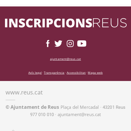
ajuntament@reus.cat
Avís legal
Transparència
Accessibilitat
Mapa web
·
·
·
www.reus.cat
© Ajuntament de Reus
Plaça del Mercadal
· 43201 Reus
ajuntament@reus.cat
977 010 010 ·