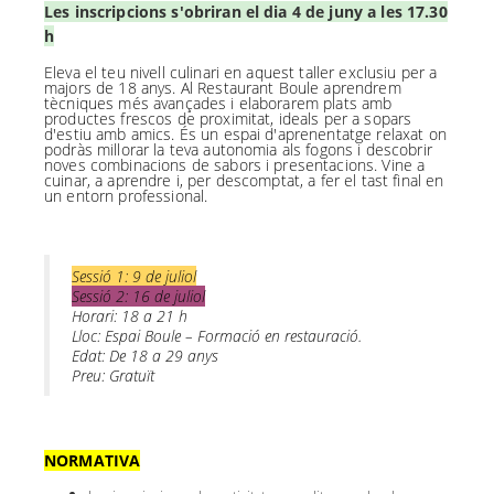
Les inscripcions s'obriran el dia 4 de juny a les 17.30
h
Eleva el teu nivell culinari en aquest taller exclusiu per a
majors de 18 anys. Al Restaurant Boule aprendrem
tècniques més avançades i elaborarem plats amb
productes frescos de proximitat, ideals per a sopars
d'estiu amb amics. És un espai d'aprenentatge relaxat on
podràs millorar la teva autonomia als fogons i descobrir
noves combinacions de sabors i presentacions. Vine a
cuinar, a aprendre i, per descomptat, a fer el tast final en
un entorn professional.
Sessió 1: 9 de juliol
Sessió 2: 16 de juliol
Horari: 18 a 21 h
Lloc:
Espai Boule – Formació en restauració
.
Edat: De 18 a 29 anys
Preu: Gratuït
NORMATIVA