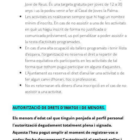
Jove de Reus. És una targeta gratuïta per joves de 12 a 30
anys i us la podeu venir a fer al Casal de Joves la Palma.
Les activitats es realitzaran sempre que hi hagi un nombre
mínim d’inscrits. En cas de no assistir a una de les activitats
en què us hàgiu inscrit de forma no justificada o
comunicada prèviament, us pot penalitzar a poder assistir a
la resta d’activitats programades.
En cas d’una alta ocupació als tallers programats i tenir llista
d’espera, l’organització es reserva el dret a repartir de
forma equitativa els participants en les activitats de tal
forma que tothom pugui participar en alguna d’aquestes.
L’Ajuntament es reserva el dret d’anul·lar una activitat o de
fer algun canvi d’horari, lloc o professorat.
No es retornaran els diners d’una inscripció en el cas de no
assistir a una activitat.
AUTORITZACIÓ DE DRETS D'IMATGE I DE MENORS.
Els menors d'edat cal que tinguin penjada al perfil personal
l'autorització degudament totalment plena i signada.
Aquesta l'heu pogut omplir al moment de registrar-vos o
podeu fer-ho descarregant l'autorització al següent enllaç i