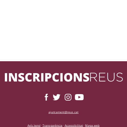
ajuntament@reus.cat
Avís legal
Transparència
Accessibilitat
Mapa web
·
·
·