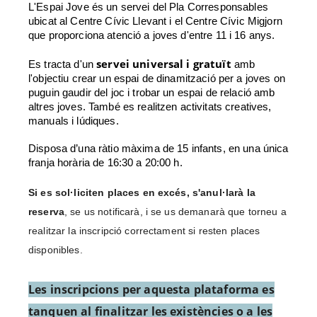
L'Espai Jove és un servei del Pla Corresponsables 
ubicat al Centre Cívic Llevant i el Centre Cívic Migjorn 
que proporciona atenció a joves d'entre 11 i 16 anys. 
servei universal i gratuït 
Es tracta d'un 
amb 
l'objectiu crear un espai de dinamització per a joves on 
puguin gaudir del joc i trobar un espai de relació amb 
altres joves. També es realitzen activitats creatives, 
manuals i lúdiques. 
Disposa d’una ràtio màxima de 15 infants, en una única 
franja horària de 16:30 a 20:00 h. 
Si es sol·liciten places en excés, s'anul·larà la 
reserva
, se us notificarà, i se us demanarà que torneu a 
realitzar la inscripció correctament si resten places 
disponibles.
Les inscripcions per aquesta plataforma es
tanquen al finalitzar les existències o a les