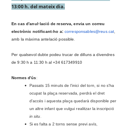
13:00 h. del mateix dia.
En cas d'anul·lació de reserva, envia un correu 
electrònic notificant-ho a: 
corresponsables@reus.cat
, 
amb la màxima antelació possible. 
Per qualsevol dubte podeu trucar de dilluns a divendres 
de 9:30 h a 11:30 h al 
+34 617349910
Normes d'ús
:
Passats 15 minuts de l'inici del torn, si no s'ha 
ocupat la plaça reservada, perdrà el dret 
d'accés i aquesta plaça quedarà disponible per 
un altre infant que vulgui realitzar la inscripció 
in situ
.
Si es falta a 2 torns sense previ avís, 