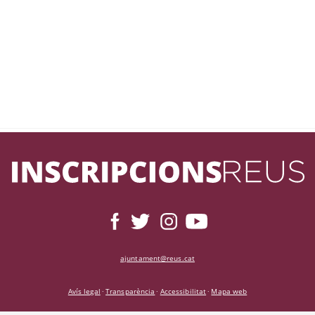
ajuntament@reus.cat
Avís legal
Transparència
Accessibilitat
Mapa web
·
·
·