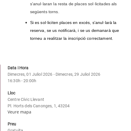
s'anul·laran la resta de places sol·licitades als 
següents torns.
Si es sol·liciten places en excés, s'anul·larà la 
reserva, se us notificarà, i se us demanarà que 
torneu a realitzar la inscripció correctament.
Data i Hora
Dimecres, 01 Juliol 2026 - Dimecres, 29 Juliol 2026
16:30h - 20:00h
Lloc
Centre Cívic Llevant
Pl. Horts dels Canonges, 1, 43204
Veure mapa
Preu
Gratuïta