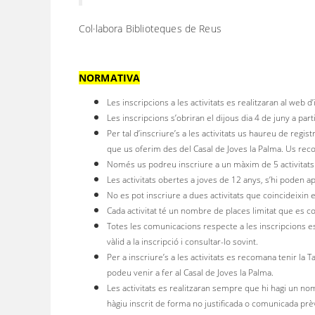
Col·labora Biblioteques de Reus
NORMATIVA
Les inscripcions a les activitats es realitzaran al web d
Les inscripcions s’obriran el dijous dia 4 de juny a part
Per tal d’inscriure’s a les activitats us haureu de regist
que us oferim des del Casal de Joves la Palma. Us reco
Només us podreu inscriure a un màxim de 5 activitats
Les activitats obertes a joves de 12 anys, s’hi poden a
No es pot inscriure a dues activitats que coincideixin 
Cada activitat té un nombre de places limitat que es co
Totes les comunicacions respecte a les inscripcions es
vàlid a la inscripció i consultar-lo sovint.
Per a inscriure’s a les activitats es recomana tenir la T
podeu venir a fer al Casal de Joves la Palma.
Les activitats es realitzaran sempre que hi hagi un nom
hàgiu inscrit de forma no justificada o comunicada prèv