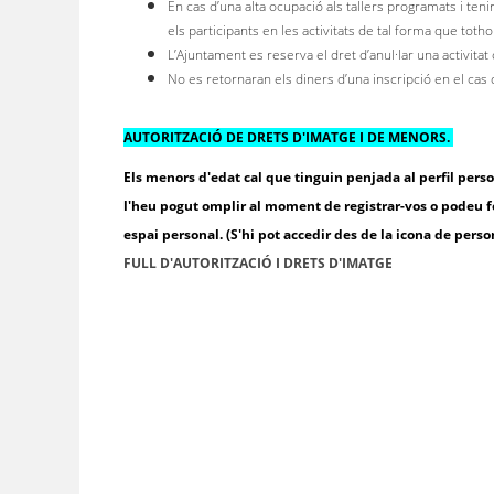
En cas d’una alta ocupació als tallers programats i tenir
els participants en les activitats de tal forma que tot
L’Ajuntament es reserva el dret d’anul·lar una activitat 
No es retornaran els diners d’una inscripció en el cas de
AUTORITZACIÓ DE DRETS D'IMATGE I DE MENORS.
Els menors d'edat cal que tinguin penjada al perfil per
l'heu pogut omplir al moment de registrar-vos o podeu fer
espai personal. (S'hi pot accedir des de la icona de perso
FULL D'AUTORITZACIÓ I DRETS D'IMATGE