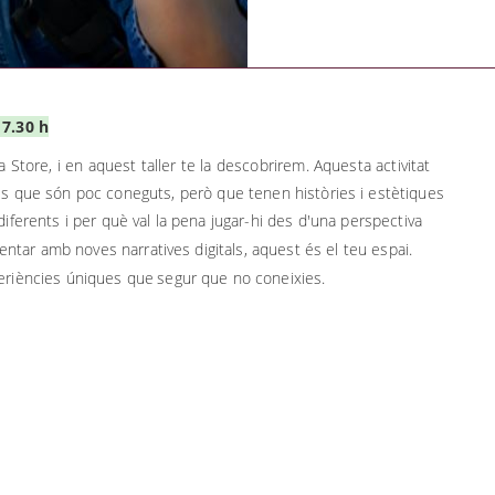
17.30 h
 Store, i en aquest taller te la descobrirem. Aquesta activitat
es que són poc coneguts, però que tenen històries i estètiques
iferents i per què val la pena jugar-hi des d'u
na
perspectiva
imentar amb nov
es narratives digitals
, aquest és el teu espai.
eriències úniques que
segur que no coneixies.