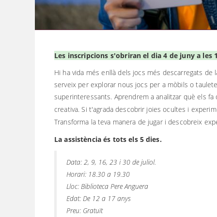
Les inscripcions s'obriran el dia 4 de juny a les 
Hi ha vida més enllà dels jocs més descarregats de la
serveix per explorar nous jocs per a mòbils o
taulet
superinteressants. Aprendrem a analitzar què els fa d
creativa. Si t'agrada descobrir joies ocultes i exper
Transforma la teva manera de jugar i descobrei
x
exp
La assistència és tots els 5 dies.
Data: 2, 9, 16, 23 i 30 de juliol.
Horari: 18.30 a 19.30
Lloc: Biblioteca Pere Anguera
Edat: De 12 a 17 anys
Preu: Gratuït