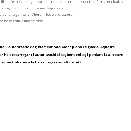
 llista d’espera, l’organització es reserva el dret a repartir de forma equitativa
hom pugui participar en alguna d’aquestes.
o de fer algun canvi d’horari, lloc o professorat.
 no assistir a una activitat.
sonal l'autorització degudament totalment plena i signada. Aquesta
-ho descarregant l'autorització al següent enllaç i penjant-la al vostre
na que trobareu a la barra negra de dalt de tot)