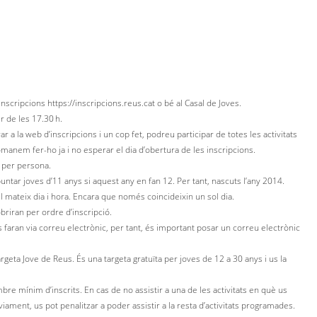
’inscripcions https://inscripcions.reus.cat o bé al Casal de Joves.
ir de les 17.30 h.
rar a la web d’inscripcions i un cop fet, podreu participar de totes les activitats
manem fer-ho ja i no esperar el dia d’obertura de les inscripcions.
 per persona.
puntar joves d’11 anys si aquest any en fan 12. Per tant, nascuts l’any 2014.
el mateix dia i hora. Encara que només coincideixin un sol dia.
briran per ordre d’inscripció.
 faran via correu electrònic, per tant, és important posar un correu electrònic
argeta Jove de Reus. És una targeta gratuïta per joves de 12 a 30 anys i us la
bre mínim d’inscrits. En cas de no assistir a una de les activitats en què us
iament, us pot penalitzar a poder assistir a la resta d’activitats programades.