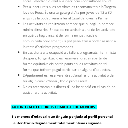
correu electrònic vàlid a la inscripció i consultar-lo sovint.
Per a inscriure’s a les activitats es recomana tenir la Targeta
Jove de Reus. És una targeta gratuïta per joves de 12 a 30
anys i us la podeu venir a fer al Casal de Joves la Palma.
Les activitats es realitzaran sempre que hi hagi un nombre
mínim d’inscrits. En cas de no assistir a una de les activitats
en què us hàgiu inscrit de forma no justificada o
comunicada prèviament, us pot penalitzar a poder assistir a
la resta d’activitats programades.
En cas d’una alta ocupació als tallers programats i tenir llista
d’espera, l’organització es reserva el dret a repartir de
forma equitativa els participants en les activitats de tal
forma que tothom pugui participar en alguna d’aquestes.
L’Ajuntament es reserva el dret d’anul·lar una activitat o de
fer algun canvi d’horari, lloc o professorat.
No es retornaran els diners d’una inscripció en el cas de no
assistir a una activitat.
AUTORITZACIÓ DE DRETS D'IMATGE I DE MENORS.
Els menors d'edat cal que tinguin penjada al perfil personal
l'autorització degudament totalment plena i signada.