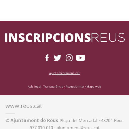
ajuntament@reus.cat
Avís legal
Transparència
Accessibilitat
Mapa web
·
·
·
www.reus.cat
© Ajuntament de Reus
Plaça del Mercadal
· 43201 Reus
ajuntament@reus.cat
977 010 010 ·