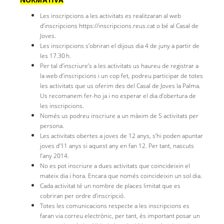
Les inscripcions a les activitats es realitzaran al web
d’inscripcions https://inscripcions.reus.cat o bé al Casal de
Joves.
Les inscripcions s’obriran el dijous dia 4 de juny a partir de
les 17.30 h.
Per tal d’inscriure’s a les activitats us haureu de registrar a
la web d’inscripcions i un cop fet, podreu participar de totes
les activitats que us oferim des del Casal de Joves la Palma.
Us recomanem fer-ho ja i no esperar el dia d’obertura de
les inscripcions.
Només us podreu inscriure a un màxim de 5 activitats per
persona.
Les activitats obertes a joves de 12 anys, s’hi poden apuntar
joves d’11 anys si aquest any en fan 12. Per tant, nascuts
l’any 2014.
No es pot inscriure a dues activitats que coincideixin el
mateix dia i hora. Encara que només coincideixin un sol dia.
Cada activitat té un nombre de places limitat que es
cobriran per ordre d’inscripció.
Totes les comunicacions respecte a les inscripcions es
faran via correu electrònic, per tant, és important posar un