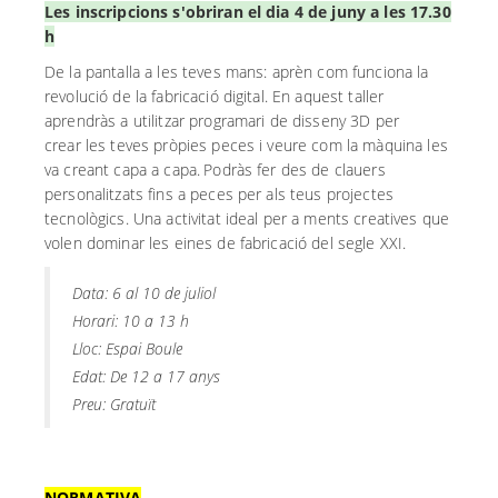
Les inscripcions s'obriran el dia 4 de juny a les 17.30
h
De la pantalla a les teves mans: aprèn com funciona la
revolució de la fabricació digital. En aquest taller
aprendràs a utilitzar programari de disseny 3D per
crear
les teves pròpies peces i veure com la màquina les
va creant capa a capa.
Podràs fer des de clauers
personalitzats fins a peces per als teus projectes
tecnològics. Una activitat ideal per a ments creatives que
volen dominar les eines de fabricació del segle XXI.
Data: 6 al 10 de juliol
Horari: 10 a 13 h
Lloc: Espai Boule
Edat: De 12 a 17 anys
Preu: Gratuït
NORMATIVA