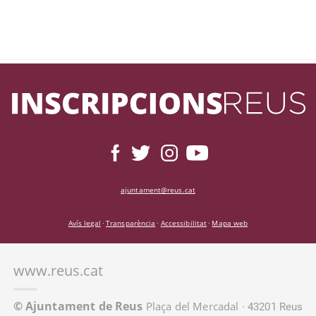
ajuntament@reus.cat
Avís legal
Transparència
Accessibilitat
Mapa web
·
·
·
www.reus.cat
© Ajuntament de Reus
Plaça del Mercadal
· 43201 Reus