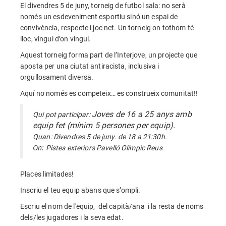
El divendres 5 de juny, torneig de futbol sala: no serà
només un esdeveniment esportiu sinó un espai de
convivència, respecte i joc net. Un torneig on tothom té
lloc, vingui d’on vingui.
Aquest torneig forma part de l’Interjove, un projecte que
aposta per una ciutat antiracista, inclusiva i
orgullosament diversa.
Aquí no només es competeix… es construeix comunitat!!
Joves de 16 a 25 anys amb
Qui pot participar:
equip fet (mínim 5 persones per equip).
Quan: Divendres 5 de juny. de 18 a 21:30h.
On:
Pistes exteriors Pavelló Olímpic Reus
Places limitades!
Inscriu el teu equip abans que s’ompli.
Escriu el nom de l'equip, del capità/ana i la resta de noms
dels/les jugadores i la seva edat.