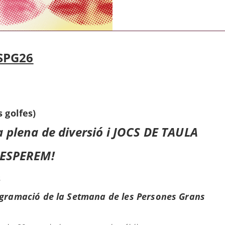
SPG26
s golfes)
a plena de diversió i JOCS DE TAULA
'ESPEREM!
s
ogramació de la Setmana de les Persones Grans