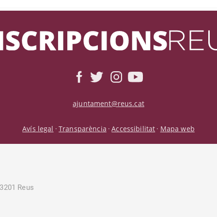
ajuntament@reus.cat
Avís legal
Transparència
Accessibilitat
Mapa web
·
·
·
43201 Reus