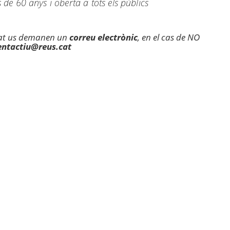
de 60 anys i oberta a tots els públics
itat us demanen un
correu electrònic
, en el cas de NO
entactiu@reus.cat