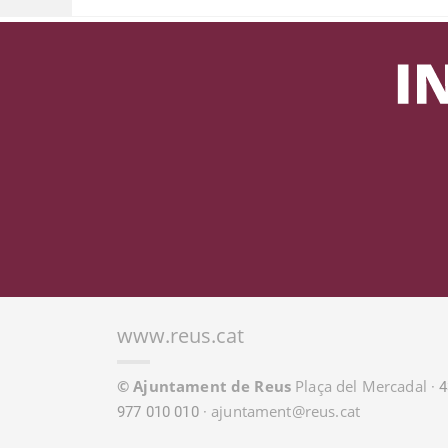
www.reus.cat
© Ajuntament de Reus
Plaça del Mercadal
· 
ajuntament@reus.cat
977 010 010 ·