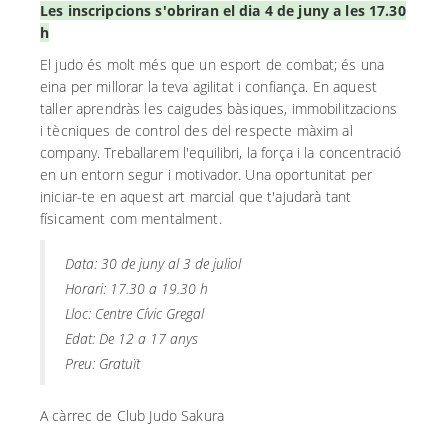
Les inscripcions s'obriran el dia 4 de juny a les 17.30
h
El judo és molt més que un esport de combat; és una
eina per millorar la teva agilitat i confiança. En aquest
taller aprendràs les caigudes bàsiques, immobilitzacions
i
tècniques de control des del respecte màxim al
company. Treballarem l'equilibri, la força i la concentració
en un entorn segur i motivador. Una oportunitat per
iniciar-te en aquest
art marcial que t'ajudarà tant
físicament com mentalment.
Data: 30 de juny al 3 de juliol
Horari: 17.30 a 19.30 h
Lloc: Centre Cívic Gregal
Edat: De 12 a 17 anys
Preu: Gratuït
A càrrec de Club Judo Sakura