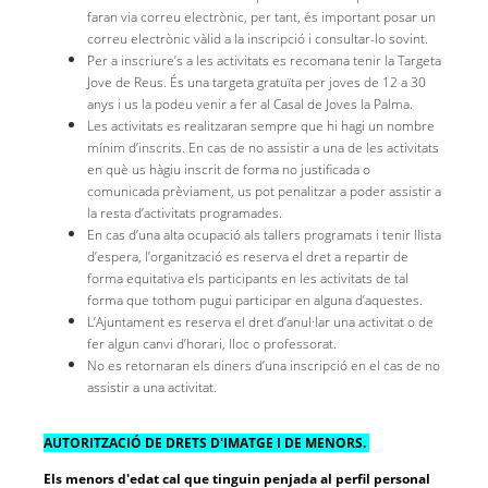
faran via correu electrònic, per tant, és important posar un
correu electrònic vàlid a la inscripció i consultar-lo sovint.
Per a inscriure’s a les activitats es recomana tenir la Targeta
Jove de Reus. És una targeta gratuïta per joves de 12 a 30
anys i us la podeu venir a fer al Casal de Joves la Palma.
Les activitats es realitzaran sempre que hi hagi un nombre
mínim d’inscrits. En cas de no assistir a una de les activitats
en què us hàgiu inscrit de forma no justificada o
comunicada prèviament, us pot penalitzar a poder assistir a
la resta d’activitats programades.
En cas d’una alta ocupació als tallers programats i tenir llista
d’espera, l’organització es reserva el dret a repartir de
forma equitativa els participants en les activitats de tal
forma que tothom pugui participar en alguna d’aquestes.
L’Ajuntament es reserva el dret d’anul·lar una activitat o de
fer algun canvi d’horari, lloc o professorat.
No es retornaran els diners d’una inscripció en el cas de no
assistir a una activitat.
AUTORITZACIÓ DE DRETS D'IMATGE I DE MENORS.
Els menors d'edat cal que tinguin penjada al perfil personal