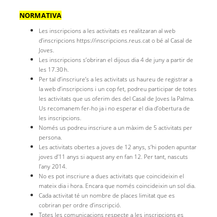
NORMATIVA
Les inscripcions a les activitats es realitzaran al web
d’inscripcions https://inscripcions.reus.cat o bé al Casal de
Joves.
Les inscripcions s’obriran el dijous dia 4 de juny a partir de
les 17.30 h.
Per tal d’inscriure’s a les activitats us haureu de registrar a
la web d’inscripcions i un cop fet, podreu participar de totes
les activitats que us oferim des del Casal de Joves la Palma.
Us recomanem fer-ho ja i no esperar el dia d’obertura de
les inscripcions.
Només us podreu inscriure a un màxim de 5 activitats per
persona.
Les activitats obertes a joves de 12 anys, s’hi poden apuntar
joves d’11 anys si aquest any en fan 12. Per tant, nascuts
l’any 2014.
No es pot inscriure a dues activitats que coincideixin el
mateix dia i hora. Encara que només coincideixin un sol dia.
Cada activitat té un nombre de places limitat que es
cobriran per ordre d’inscripció.
Totes les comunicacions respecte a les inscripcions es