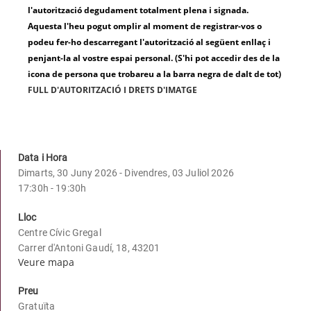
l'autorització degudament totalment plena i signada.
Aquesta l'heu pogut omplir al moment de registrar-vos o
podeu fer-ho descarregant l'autorització al següent enllaç i
penjant-la al vostre espai personal. (S'hi pot accedir des de la
icona de persona que trobareu a la barra negra de dalt de tot)
FULL D'AUTORITZACIÓ I DRETS D'IMATGE
Data i Hora
Dimarts, 30 Juny 2026 - Divendres, 03 Juliol 2026
17:30h - 19:30h
Lloc
Centre Cívic Gregal
Carrer d'Antoni Gaudí, 18, 43201
Veure mapa
Preu
Gratuïta