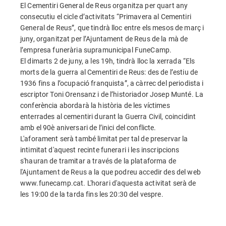
El Cementiri General de Reus organitza per quart any
consecutiu el cicle d’activitats “Primavera al Cementiri
General de Reus”, que tindrà lloc entre els mesos de març i
juny, organitzat per l’Ajuntament de Reus de la mà de
l’empresa funerària supramunicipal FuneCamp.
El dimarts 2 de juny, a les 19h, tindrà lloc la xerrada “Els
morts de la guerra al Cementiri de Reus: des de l’estiu de
1936 fins a l’ocupació franquista”, a càrrec del periodista i
escriptor Toni Orensanz i de l’historiador Josep Munté. La
conferència abordarà la història de les víctimes
enterrades al cementiri durant la Guerra Civil, coincidint
amb el 90è aniversari de l’inici del conflicte.
L'aforament serà també limitat per tal de preservar la
intimitat d'aquest recinte funerari i les inscripcions
s'hauran de tramitar a través de la plataforma de
l'Ajuntament de Reus a la que podreu accedir des del web
www.funecamp.cat. L'horari d'aquesta activitat serà de
les 19:00 de la tarda fins les 20:30 del vespre.