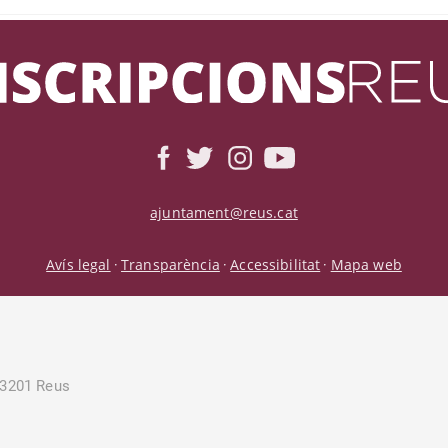
ajuntament@reus.cat
Avís legal
Transparència
Accessibilitat
Mapa web
·
·
·
43201 Reus