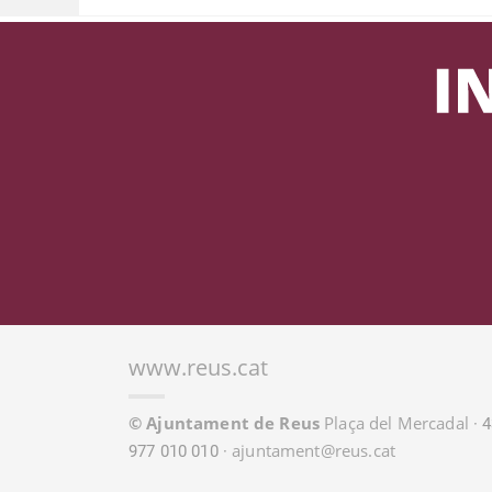
www.reus.cat
© Ajuntament de Reus
Plaça del Mercadal
· 
ajuntament@reus.cat
977 010 010 ·