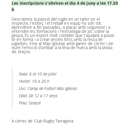
Les inscripcions s'obriran el dia 4 de juny a les 17.30
h
Descobreix la passió del rugbi en un taller on el
respecte, l'esforç i el treball en equip ho són tot.
Aprendrem a fer passades, a placar amb seguretat i a
entendre les formacions i l'estratègia de joc sobre la
gespa. És un esport molt complet que t'ajudarà a posar-
te en forma i a crear vincles forts amb la resta de
jugadors. Vine al Mas Iglesias amb ganes de córrer i de
viure l'emoció d'arribar a la línia de marca amb la pilota
als braços.
Data: 6 al 10 de juliol
Horari: 18 a 20 h
Lloc: Camp de Futbol Mas Iglesias
Edat: De 12 a 17 anys
Preu: Gratuït
A càrrec de Club Rugby Tarragona