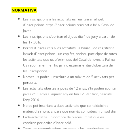
NORMATIVA
Les inscripcions a les activitats es realitzaran al web
d’inscripcions https://inscripcions.reus.cat o bé al Casal de
Joves.
Les inscripcions s’obriran el dijous dia 4 de juny a partir de
les 17.30 h.
Per tal d’inscriure’s a les activitats us haureu de registrar a
la web d’inscripcions i un cop fet, podreu participar de totes
les activitats que us oferim des del Casal de Joves la Palma.
Us recomanem fer-ho ja i no esperar el dia d’obertura de
les inscripcions.
Només us podreu inscriure a un màxim de 5 activitats per
persona.
Les activitats obertes a joves de 12 anys, s’hi poden apuntar
joves d’11 anys si aquest any en fan 12. Per tant, nascuts
l’any 2014.
No es pot inscriure a dues activitats que coincideixin el
mateix dia i hora. Encara que només coincideixin un sol dia.
Cada activitat té un nombre de places limitat que es
cobriran per ordre d’inscripció.
Totes les comunicacions respecte a les inscripcions es