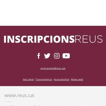
ajuntament@reus.cat
Avís legal
Transparència
Accessibilitat
Mapa web
·
·
·
www.reus.cat