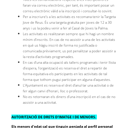
faran via correu electrònic, per tant, és important posar un
correu electrònic vàlid a la inscripció i consultar-lo sovint.
Per a inscriure’s a les activitats es recomana tenir la Targeta
Jove de Reus. És una targeta gratuïta per joves de 12 a 30
anys i us la podeu venir a fer al Casal de Joves la Palma.
Les activitats es realitzaran sempre que hi hagi un nombre
mínim d’inscrits. En cas de no assistir a una de les activitats
en què us hàgiu inscrit de forma no justificada o
comunicada prèviament, us pot penalitzar a poder assistir a
la resta d’activitats programades.
En cas d’una alta ocupació als tallers programats i tenir llista
d’espera, l’organització es reserva el dret a repartir de
forma equitativa els participants en les activitats de tal
forma que tothom pugui participar en alguna d’aquestes.
L’Ajuntament es reserva el dret d’anul·lar una activitat o de
fer algun canvi d’horari, lloc o professorat.
No es retornaran els diners d’una inscripció en el cas de no
assistir a una activitat.
AUTORITZACIÓ DE DRETS D'IMATGE I DE MENORS.
Els menors d'edat cal que tinguin penjada al perfil personal