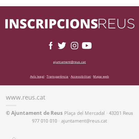
ajuntament@reus.cat
Avís legal
Transparència
Accessibilitat
Mapa web
·
·
·
www.reus.cat
© Ajuntament de Reus
Plaça del Mercadal
· 43201 Reus
ajuntament@reus.cat
977 010 010 ·