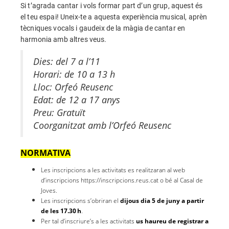
Si t’agrada cantar i vols formar part d’un grup, aquest és
el teu espai! Uneix-te a aquesta experiència musical, aprèn
tècniques vocals i gaudeix de la màgia de cantar en
harmonia amb altres veus.
Dies: del 7 a l’11
Horari: de 10 a 13 h
Lloc: Orfeó Reusenc
Edat: de 12 a 17 anys
Preu: Gratuït
Coorganitzat amb l’Orfeó Reusenc
NORMATIVA
Les inscripcions a les activitats es realitzaran al web
d’inscripcions https://inscripcions.reus.cat o bé al Casal de
Joves.
Les inscripcions s’obriran el
dijous dia 5 de juny a partir
de les 17.30 h
.
Per tal d’inscriure’s a les activitats
us haureu de registrar a