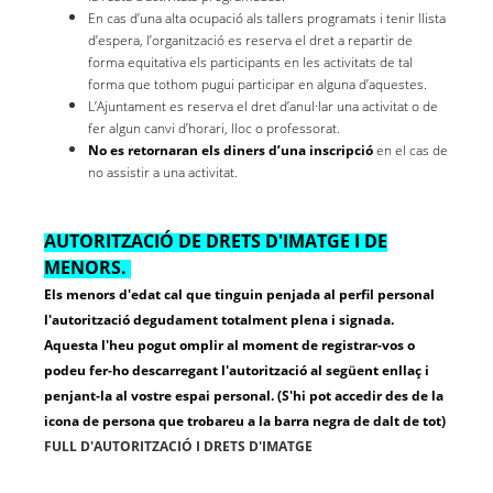
En cas d’una alta ocupació als tallers programats i tenir llista
d’espera, l’organització es reserva el dret a repartir de
forma equitativa els participants en les activitats de tal
forma que tothom pugui participar en alguna d’aquestes.
L’Ajuntament es reserva el dret d’anul·lar una activitat o de
fer algun canvi d’horari, lloc o professorat.
No es retornaran els diners d’una inscripció
en el cas de
no assistir a una activitat.
AUTORITZACIÓ DE DRETS D'IMATGE I DE
MENORS.
Els menors d'edat cal que tinguin penjada al perfil personal
l'autorització degudament totalment plena i signada.
Aquesta l'heu pogut omplir al moment de registrar-vos o
podeu fer-ho descarregant l'autorització al següent enllaç i
penjant-la al vostre espai personal. (S'hi pot accedir des de la
icona de persona que trobareu a la barra negra de dalt de tot)
FULL D'AUTORITZACIÓ I DRETS D'IMATGE