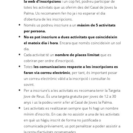
la web d’inscripcions
i un cop fet, podreu participar de
totes les activitats que us oferim des del Casal de Joves la
Palma. Us recomanem fer-ho ja i no esperar el dia
d’obertura de les inscripcions.
Només us podreu inscriure a un
màxim de 5 activitats
per persona.
No es pot inscriure a dues activitats que coincideixin
el mateix dia i hora
. Encara que només coincideixin un sol
dia.
Cada activitat té un
nombre de places limitat
que es
cobriran per ordre d’inscripció.
Totes
les comunicacions respecte a les inscripcions es
faran via correu electrònic
, per tant, és important posar
un correu electrònic vàlid a la inscripció i consultar-lo
sovint.
Per a inscriure’s a les activitats es recomana tenir la Targeta
Jove de Reus. És una targeta gratuïta per joves de 12 a 30
anys i us la podeu venir a fer al Casal de Joves la Palma.
Les activitats es realitzaran sempre que hi hagi un nombre
mínim d’inscrits. En cas de no assistir a una de les activitats
en què us hàgiu inscrit de forma no justificada o
comunicada prèviament, us pot penalitzar a poder assistir a
la resta d’activitats programades.