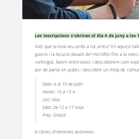
Les inscripcions s'obriran el dia 4 de juny a les 
Vols que la teva veu arribi a tot arreu? En aquest tal
guions i la locució davant del micròfon fins a la
selec
contingut, farem entrevistes i descobrirem com expli
por de parlar en públic i descobrir un mitjà de comun
Data: 6 al 10 de juliol
Horari: 10 a 13 h
Lloc: Giny
Edat: De 12 a 17 anys
Preu: Gratuït
A càrrec d’Heroïnes anònimes