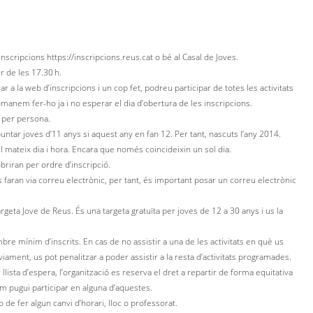
’inscripcions https://inscripcions.reus.cat o bé al Casal de Joves.
ir de les 17.30 h.
rar a la web d’inscripcions i un cop fet, podreu participar de totes les activitats
manem fer-ho ja i no esperar el dia d’obertura de les inscripcions.
 per persona.
puntar joves d’11 anys si aquest any en fan 12. Per tant, nascuts l’any 2014.
el mateix dia i hora. Encara que només coincideixin un sol dia.
briran per ordre d’inscripció.
 faran via correu electrònic, per tant, és important posar un correu electrònic
argeta Jove de Reus. És una targeta gratuïta per joves de 12 a 30 anys i us la
bre mínim d’inscrits. En cas de no assistir a una de les activitats en què us
iament, us pot penalitzar a poder assistir a la resta d’activitats programades.
 llista d’espera, l’organització es reserva el dret a repartir de forma equitativa
hom pugui participar en alguna d’aquestes.
o de fer algun canvi d’horari, lloc o professorat.