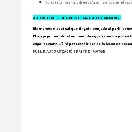
No es retornaran els diners d’una inscripció en el cas de
AUTORITZACIÓ DE DRETS D'IMATGE I DE MENORS.
Els menors d'edat cal que tinguin penjada al perfil per
l'heu pogut omplir al moment de registrar-vos o podeu fer
espai personal. (S'hi pot accedir des de la icona de perso
FULL D'AUTORITZACIÓ I DRETS D'IMATGE