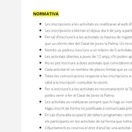
NORMATIVA
Les inscripcions a les activitats es realitzaran al web d
Les inscripcions s’obriran el dijous dia 4 de juny a part
Per tal d’inscriure’s a les activitats us haureu de regist
que us oferim des del Casal de Joves la Palma. Us reco
Només us podreu inscriure a un màxim de 5 activitats
Les activitats obertes a joves de 12 anys, s’hi poden a
No es pot inscriure a dues activitats que coincideixin 
Cada activitat té un nombre de places limitat que es co
Totes les comunicacions respecte a les inscripcions es
vàlid a la inscripció i consultar-lo sovint.
Per a inscriure’s a les activitats es recomana tenir la T
podeu venir a fer al Casal de Joves la Palma.
Les activitats es realitzaran sempre que hi hagi un nom
hàgiu inscrit de forma no justificada o comunicada prèv
En cas d’una alta ocupació als tallers programats i tenir
els participants en les activitats de tal forma que tot
L’Ajuntament es reserva el dret d’anul·lar una activitat 