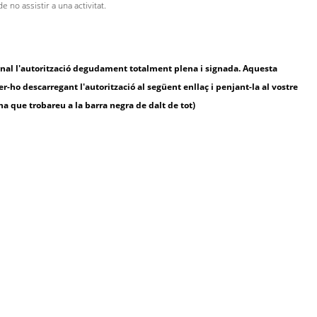
 no assistir a una activitat.
sonal l'autorització degudament totalment plena i signada. Aquesta
-ho descarregant l'autorització al següent enllaç i penjant-la al vostre
na que trobareu a la barra negra de dalt de tot)