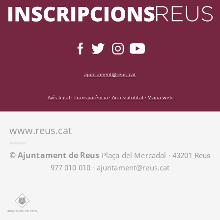
ajuntament@reus.cat
Avís legal
Transparència
Accessibilitat
Mapa web
·
·
·
www.reus.cat
© Ajuntament de Reus
Plaça del Mercadal
· 43201 Reus
ajuntament@reus.cat
977 010 010 ·